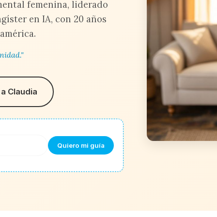
 mental femenina, liderado
gíster en IA, con 20 años
américa.
nidad."
a Claudia
Quiero mi guía