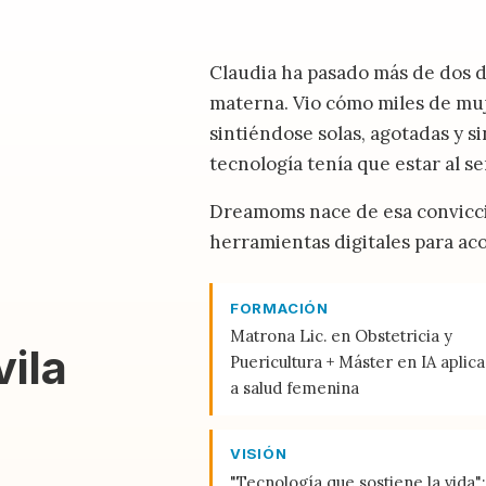
Claudia ha pasado más de dos dé
materna. Vio cómo miles de mu
sintiéndose solas, agotadas y s
tecnología tenía que estar al ser
Dreamoms nace de esa convicció
herramientas digitales para ac
FORMACIÓN
Matrona Lic. en Obstetricia y
ila
Puericultura + Máster en IA aplic
a salud femenina
VISIÓN
"Tecnología que sostiene la vida":