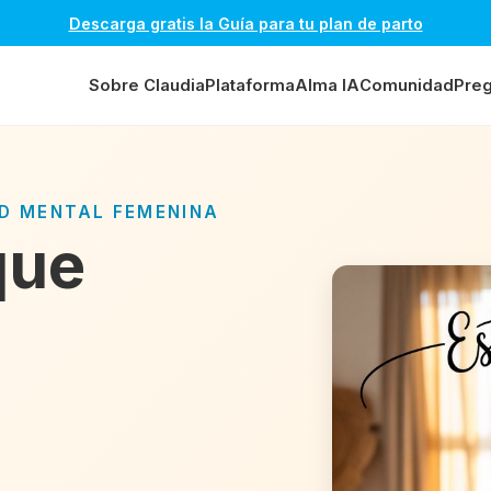
Descarga gratis la Guía para tu plan de parto
Sobre Claudia
Plataforma
Alma IA
Comunidad
Preg
UD MENTAL FEMENINA
que