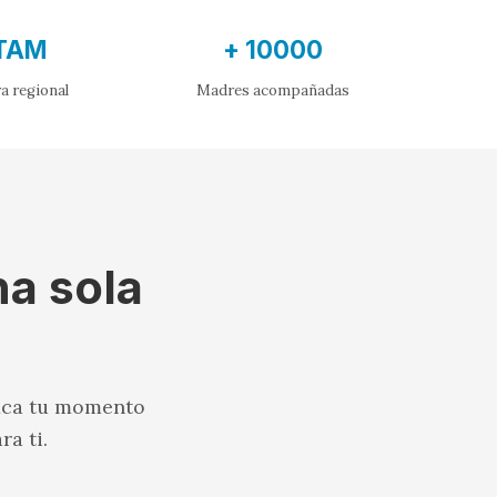
TAM
+ 10000
a regional
Madres acompañadas
na sola
fica tu momento
a ti.