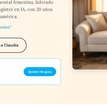
 mental femenina, liderado
gíster en IA, con 20 años
américa.
nidad."
a Claudia
Quiero mi guía