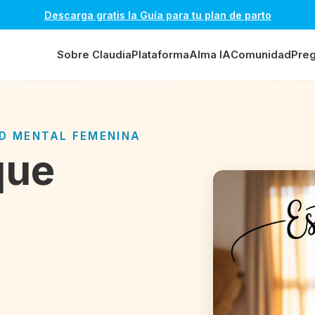
Descarga gratis la Guía para tu plan de parto
Sobre Claudia
Plataforma
Alma IA
Comunidad
Preg
UD MENTAL FEMENINA
que