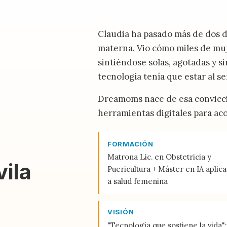
Claudia ha pasado más de dos dé
materna. Vio cómo miles de mu
sintiéndose solas, agotadas y s
tecnología tenía que estar al ser
Dreamoms nace de esa convicció
herramientas digitales para ac
FORMACIÓN
Matrona Lic. en Obstetricia y
ila
Puericultura + Máster en IA aplic
a salud femenina
VISIÓN
"Tecnología que sostiene la vida":