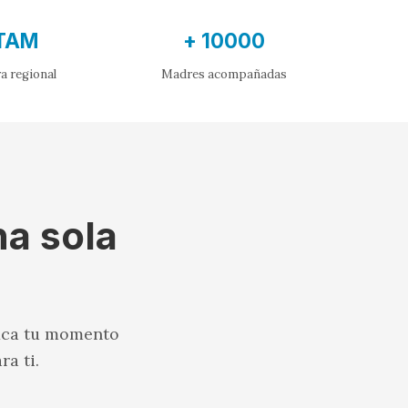
TAM
+ 10000
a regional
Madres acompañadas
na sola
fica tu momento
a ti.