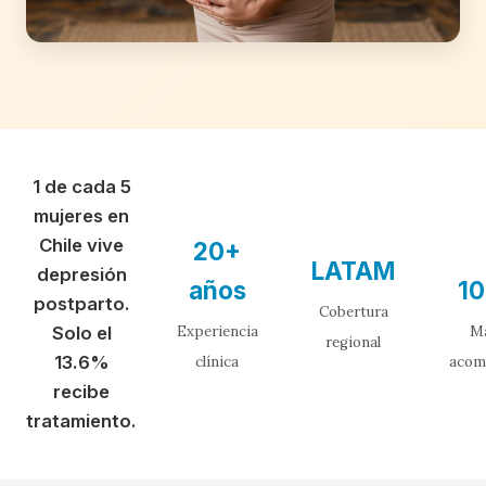
1 de cada 5
mujeres en
Chile vive
20+
LATAM
depresión
años
1
postparto.
Cobertura
Solo el
Experiencia
M
regional
13.6%
clínica
acom
recibe
tratamiento.