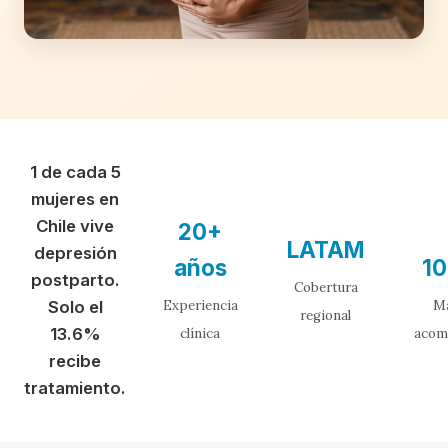
1 de cada 5
mujeres en
Chile vive
20+
LATAM
depresión
años
1
postparto.
Cobertura
Solo el
Experiencia
M
regional
13.6%
clínica
acom
recibe
tratamiento.